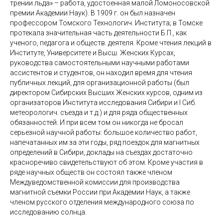
трении льда» – работа, удостоенная малой Ломоносовской
премии Академии Наук). В 1909 г. он был назначен
профессором Томского Технологич. Института; в Томске
протекала значительная часть деятельности Б.П., как
ученого, педагога и обществ. деятеля. Кроме чтения лекций в
Институте, Университете и Высш. Женских Курсах,
руководства самостоятельными научными работами
ассистентов и студентов, он находил время для чтения
публичных лекций, для организационной работы (был
директором Сибирских Высших Женских курсов, одним из
организаторов Института исследования Сибири и I Сиб.
метеорологич. съезда и т.д.) и для ряда общественных
обязанностей. И при всем том он никогда не бросал
серьезной научной работы: большое количество работ,
напечатанных им за эти годы, ряд поездок для магнитных
определений в Сибири, доклады на съездах достаточно
красноречиво свидетельствуют об этом. Кроме участия в
ряде научных обществ он состоял также членом
Междуведомственной комиссии для производства
магнитной съемки России при Академии Наук, а также
членом русского отделения международного союза по
исследованию солнца.