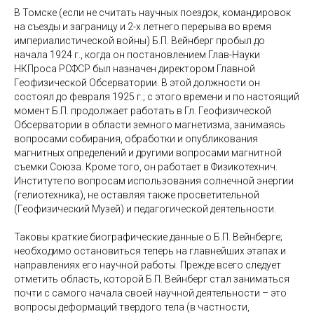
В Томске (если не считать научных поездок, командировок
на съезды и заграницу и 2-х летнего перерыва во время
империалистической войны) Б.П. Вейнберг пробыл до
начала 1924 г., когда он постановлением Глав-Науки
НКПроса РСФСР был назначен директором Главной
Геофизической Обсерватории. В этой должности он
состоял до февраля 1925 г.; с этого времени и по настоящий
момент Б.П. продолжает работать в Гл. Геофизической
Обсерватории в области земного магнетизма, занимаясь
вопросами собирания, обработки и опубликования
магнитных определений и другими вопросами магнитной
съемки Союза. Кроме того, он работает в Физикотехнич.
Институте по вопросам использования солнечной энергии
(гелиотехника), не оставляя также просветительной
(Геофизический Музей) и педагогической деятельности.
Таковы краткие биографические данные о Б.П. Вейнберге;
необходимо остановиться теперь на главнейших этапах и
направлениях его научной работы. Прежде всего следует
отметить область, которой Б.П. Вейнберг стал заниматься
почти с самого начала своей научной деятельности – это
вопросы деформаций твердого тела (в частности,