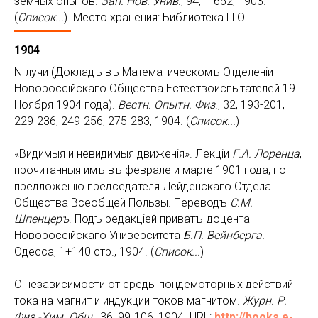
земных опытов.
Зап. Нов. Унив.
, 94, 1-652, 1903.
(
Список...
). Место хранения: Библиотека ГГО.
1904
N-лучи (Докладъ въ Математическомъ Отделенiи
Новороссiйскаго Общества Естествоиспытателей 19
Ноября 1904 года).
Вестн. Опытн. Физ
., 32, 193-201,
229-236, 249-256, 275-283, 1904. (
Список...
)
«Видимыя и невидимыя движенiя». Лекцiи
Г.А. Лоренца
,
прочитанныя имъ въ феврале и марте 1901 года, по
предложенiю председателя Лейденскаго Отдела
Общества Всеобщей Пользы. Переводъ
С.М.
Шпенцеръ
. Подъ редакцiей приватъ-доцента
Новороссiйскаго Университета
Б.П. Вейнберга.
Одесса, 1+140 стр., 1904. (
Список...
)
О независимости от среды пондемоторных действий
тока на магнит и индукции токов магнитом.
Журн. Р.
Физ.-Хим. Общ.
, 36, 99-106, 1904. URL:
http://books.e-