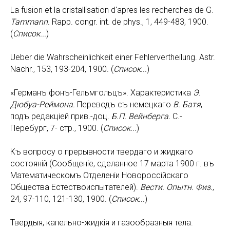
La fusion et la cristallisation d'apres les recherches de G.
Tammann.
Rapp. congr. int. de phys., 1, 449-483, 1900.
(
Список
...
)
Ueber die Wahrscheinlichkeit einer Fehlervertheilung. Astr.
Nachr., 153, 193-204, 1900. (
Список
...
)
«Германъ фонъ-Гельмгольцъ». Характеристика
Э.
Дюбуа-Реймона.
Переводъ съ немецкаго
В. Батя
,
подъ редакцiей прив.-доц.
Б.П. Вейнберга.
С.-
Перебург, 7- стр., 1900. (
Список...
)
Къ вопросу о прерывности твердаго и жидкаго
состоянiй (Сообщенiе, сделанное 17 марта 1900 г. въ
Математическомъ Отделенiи Новороссiйскаго
Общества Естествоиспытателей).
Вести. Опытн. Физ.
,
24, 97-110, 121-130, 1900. (
Список...
)
Твердыя, капельно-жидкiя и газообразныя тела.