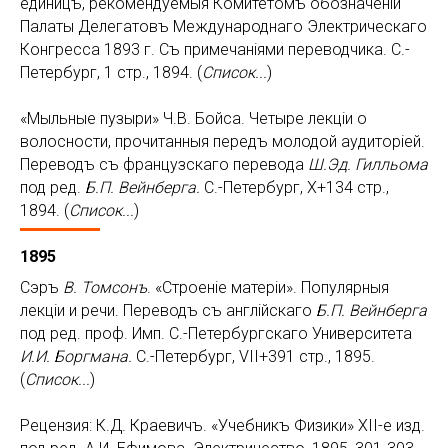
единицъ, рекомендуемыя Комитетомъ обозначенiй
Палаты Делегатовъ Международнаго Электрическаго
Конгресса 1893 г. Съ примечанiями переводчика. С.-
Петербург, 1 стр., 1894. (
Список...
)
«Мыльные пузыри» Ч.В. Бойса. Четыре лекцiи о
волосности, прочитанныя передъ молодой аудиторiей.
Переводъ съ французскаго перевода
Ш.Эд. Гилльома
под ред.
Б.П. Вейнберга.
С.-Петербург, Х+134 стр.,
1894. (
Список...
)
1895
Сэръ
В. Томсонъ
. «Строенiе матерiи». Популярныя
лекцiи и речи. Переводъ съ англiйскаго
Б.П. Вейнберга
под ред. проф. Имп. С.-Петербургскаго Университета
И.И. Боргмана.
С.-Петербург, VII+391 стр., 1895.
(
Список...
)
Рецензия: К.Д. Краевичъ. «Учебникъ Физики» XII-е изд.