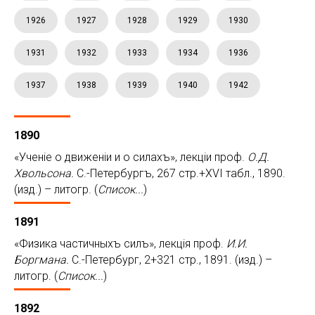
1926
1927
1928
1929
1930
1931
1932
1933
1934
1936
1937
1938
1939
1940
1942
1890
«Ученiе о движенiи и о силахъ», лекцiи проф.
О.Д.
Хвольсона.
С.-Петербургъ, 267 стр.+XVI табл., 1890.
(изд.) – литогр. (
Список...
)
1891
«Физика частичныхъ силъ», лекцiя проф.
И.И.
Боргмана.
С.-Петербург, 2+321 стр., 1891. (изд.) –
литогр. (
Список...
)
1892