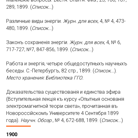
289, 1899. (
Список...
)
Различные виды энергiи.
Журн. для всех
, 4, № 4, 473-
480, 1899. (
Список...
)
Законъ сохраненiя энергiи.
Журн. для всех
, 4, № 6,
717-727; №7, 847-856, 1899. (
Список...
)
Работа и энергiя, четыре общедоступныхъ научныхъ
беседы. С.-Петербургъ, 82 стр., 1899. (
Список...
).
Место хранения: Библиотека ГГО.
Доказательства существованiя и единства эфира
(Вступительная лекцiя къ курсу «Опытныя основанiя
электромагнитной теорiи света», прочитанная въ
Новороссiйскомъ Университете 4 Сентября 1899
года).
Научн. Обозр
., № 4, 672-688, 1899. (
Список...
)
1900