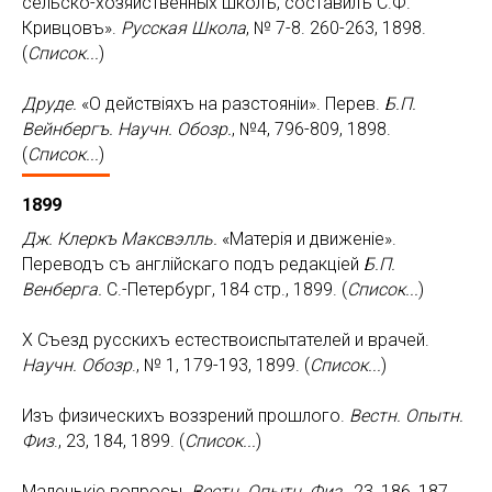
сельско-хозяйственных школъ, составилъ С.Ф.
Кривцовъ».
Русская Школа
, № 7-8. 260-263, 1898.
(
Список...
)
Друде.
«О действiяхъ на разстоянiи». Перев.
Б.П.
Вейнбергъ.
Научн. Обозр.
, №4, 796-809, 1898.
(
Список...
)
1899
Дж. Клеркъ Максвэлль.
«Матерiя и движенiе».
Переводъ съ англiйскаго подъ редакцiей
Б.П.
Венберга.
С.-Петербург, 184 стр., 1899. (
Список...
)
Х Съезд русскихъ естествоиспытателей и врачей.
Научн. Обозр
., № 1, 179-193, 1899. (
Список...
)
Изъ физическихъ воззрений прошлого.
Вестн. Опытн.
Физ
., 23, 184, 1899. (
Список...
)
Маленькiе вопросы.
Вестн. Опытн. Физ
., 23, 186, 187,