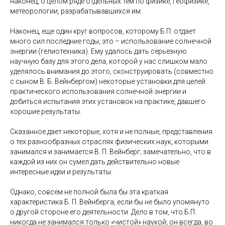
наконец, о целом ряде отдельных тем по физике, геофизике,
метеорологии, разрабатывавшихся им.
Наконец, еще один круг вопросов, которому Б.П. отдает
много сил последние годы, это – использование солнечной
энергии (гелиотехника). Ему удалось дать серьезную
научную базу для этого дела, которой у нас слишком мало
уделялось внимания до этого, сконструировать (совместно
с сыном В. Б. Вейнбергом) некоторые установки для целей
практического использования солнечной энергии и
добиться испытания этих установок на практике, давшего
хорошие результаты.
Сказанное дает некоторые, хотя и не полные, представления
о тех разнообразных отраслях физических наук, которыми
занимался и занимается В. П. Вейнберг; замечательно, что в
каждой из них он сумел дать действительно новые
интересные идеи и результаты.
Однако, совсем не полной была бы эта краткая
характеристика Б. П. Вейнберга, если бы не было упомянуто
о другой стороне его деятельности. Дело в том, что Б.П.
никогда не занимался только «чистой» наукой; он всегда, во