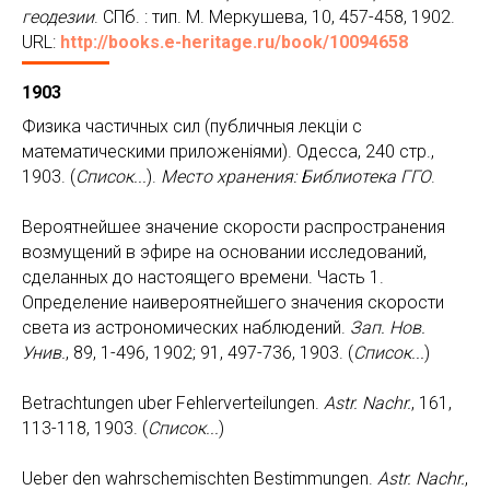
геодезии
. СПб. : тип. М. Меркушева, 10, 457-458, 1902.
URL:
http://books.e-heritage.ru/book/10094658
1903
Физика частичных сил (публичныя лекцiи с
математическими приложенiями). Одесса, 240 стр.,
1903. (
Список...
).
Место хранения: Библиотека ГГО
.
Вероятнейшее значение скорости распространения
возмущений в эфире на основании исследований,
сделанных до настоящего времени. Часть 1.
Определение наивероятнейшего значения скорости
света из астрономических наблюдений.
Зап. Нов.
Унив.
, 89, 1-496, 1902; 91, 497-736, 1903. (
Список...
)
Betrachtungen uber Fehlerverteilungen.
Astr. Nachr.
, 161,
113-118, 1903. (
Список...
)
Ueber den wahrschemischten Bestimmungen.
Astr. Nachr.
,