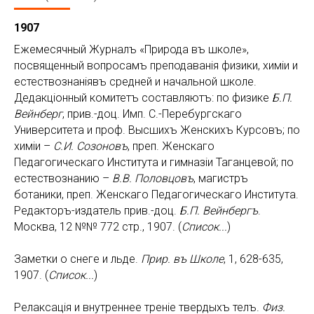
1907
Ежемесячный Журналъ «Природа въ школе»,
посвященный вопросамъ преподаванiя физики, химiи и
естествознанiявъ средней и начальной школе.
Дедакцiонный комитетъ составляютъ: по физике
Б.П.
Вейнберг
, прив.-доц. Имп. С.-Перебургскаго
Университета и проф. Высшихъ Женскихъ Курсовъ; по
химiи –
С.И. Созоновъ
, преп. Женскаго
Педагогическаго Института и гимназiи Таганцевой; по
естествознанию –
В.В. Половцовъ
, магистръ
ботаники, преп. Женскаго Педагогическаго Института.
Редакторъ-издатель прив.-доц.
Б.П. Вейнбергъ
.
Москва, 12 №№ 772 стр., 1907. (
Список...
)
Заметки о снеге и льде.
Прир. въ Школе
, 1, 628-635,
1907. (
Список...
)
Релаксацiя и внутреннее тренiе твердыхъ телъ.
Физ.