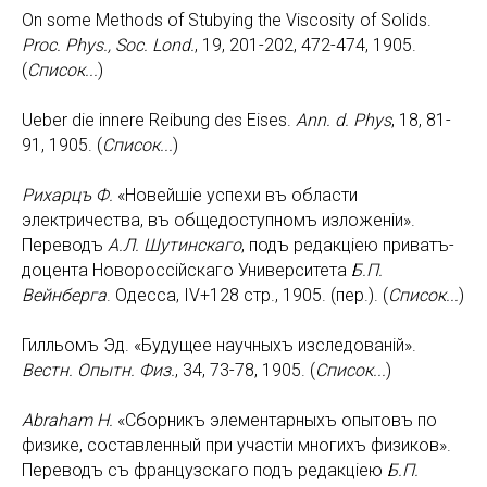
On some Methods of Stubying the Viscosity of Solids.
Proc. Phys., Soc. Lond.
, 19, 201-202, 472-474, 1905.
(
Список
...
)
Ueber die innere Reibung des Eises.
Ann. d. Phys
, 18, 81-
91, 1905. (
Список...
)
Рихарцъ
Ф
.
«Новейшiе успехи въ области
электричества, въ общедоступномъ изложенiи».
Переводъ
А.Л. Шутинскаго
, подъ редакцiею приватъ-
доцента Новороссiйскаго Университета
Б.П.
Вейнберга
. Одесса, IV+128 стр., 1905. (пер.). (
Список...
)
Гилльомъ Эд. «Будущее научныхъ изследованiй».
Вестн. Опытн. Физ.
, 34, 73-78, 1905. (
Список...
)
Abraham
H
.
«Сборникъ элементарныхъ опытовъ по
физике, составленный при участiи многихъ физиков».
Переводъ съ французскаго подъ редакцiею
Б.П.