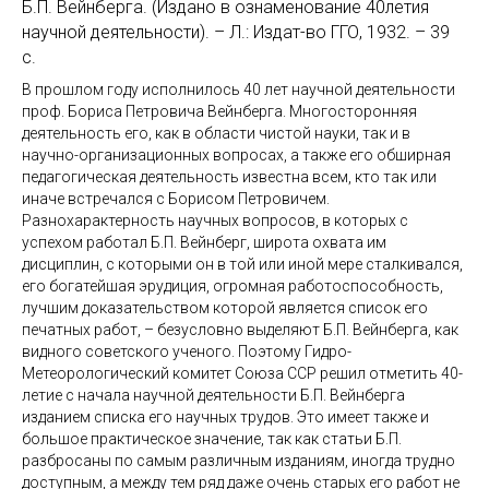
Б.П. Вейнберга. (Издано в ознаменование 40летия
научной деятельности). – Л.: Издат-во ГГО, 1932. – 39
с.
В прошлом году исполнилось 40 лет научной деятельности
проф. Бориса Петровича Вейнберга. Многосторонняя
деятельность его, как в области чистой науки, так и в
научно-организационных вопросах, а также его обширная
педагогическая деятельность известна всем, кто так или
иначе встречался с Борисом Петровичем.
Разнохарактерность научных вопросов, в которых с
успехом работал Б.П. Вейнберг, широта охвата им
дисциплин, с которыми он в той или иной мере сталкивался,
его богатейшая эрудиция, огромная работоспособность,
лучшим доказательством которой является список его
печатных работ, – безусловно выделяют Б.П. Вейнберга, как
видного советского ученого. Поэтому Гидро-
Метеорологический комитет Союза ССР решил отметить 40-
летие с начала научной деятельности Б.П. Вейнберга
изданием списка его научных трудов. Это имеет также и
большое практическое значение, так как статьи Б.П.
разбросаны по самым различным изданиям, иногда трудно
доступным, а между тем ряд даже очень старых его работ не