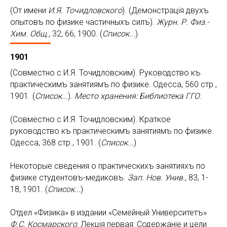
(От имени
И.Я. Точидловского
). (Демонстрацiя двухъ
опытовъ по физике частичныхъ силъ).
Журн. Р. Физ.-
Хим. Общ
., 32, 66, 1900. (
Список...
)
1901
(Совместно с И.Я. Точидловским). Руководство къ
практическимъ занятиямъ по физике. Одесса, 560 стр.,
1901. (
Список...
).
Место хранения: Библиотека ГГО
.
(Совместно с И.Я. Точидловским). Краткое
руководство къ практическимъ занятиямъ по физике.
Одесса, 368 стр., 1901. (
Список...
)
Некоторые сведения о практическихъ занятияхъ по
физике студентовъ-медиковъ.
Зап. Нов. Унив
., 83, 1-
18, 1901. (
Список...
)
Отдел «Физика» в издании «Семейный Университетъ»
Ф.С. Космарского
: Лекцiя первая: Содержанiе и цели