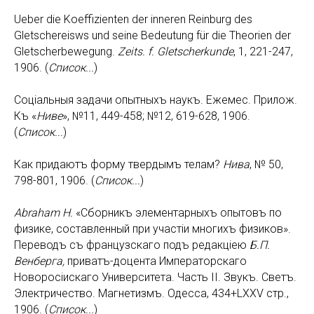
Ueber die Koeffizienten der inneren Reinburg des
Gletschereisws und seine Bedeutung für die Theorien der
Gletscherbewegung.
Zeits. f. Gletscherkunde
, 1, 221-247,
1906. (
Список
...
)
Соцiальныя задачи опытныхъ наукъ. Ежемес. Прилож.
Къ «
Ниве
», №11, 449-458; №12, 619-628, 1906.
(
Список...
)
Как придаютъ форму твердымъ телам?
Нива
, № 50,
798-801, 1906. (
Список...
)
Abraham
H.
«Сборникъ элементарныхъ опытовъ по
физике, составленный при участiи многихъ физиков».
Переводъ съ французскаго подъ редакцiею
Б.П.
Венберга,
приватъ-доцента Императорскаго
Новоросiискаго Университета. Часть II. Звукъ. Светъ.
Электричество. Магнетизмъ. Одесса, 434+LXXV стр.,
1906. (
Список...
)