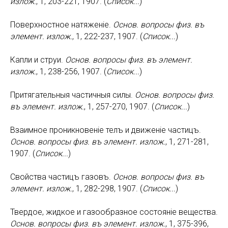
излож.
, 1, 203-221, 1907. (
Список...
)
Поверхностное натяженiе.
Основ. вопросы физ. въ
элемент. излож.
, 1, 222-237, 1907. (
Список...
)
Капли и струи.
Основ. вопросы физ. въ элемент.
излож.
, 1, 238-256, 1907. (
Список...
)
Притягательныя частичныя силы.
Основ. вопросы физ.
въ элемент. излож.
, 1, 257-270, 1907. (
Список...
)
Взаимное проникновенiе телъ и движенiе частицъ.
Основ. вопросы физ. въ элемент. излож.
, 1, 271-281,
1907. (
Список...
)
Свойства частицъ газовъ.
Основ. вопросы физ. въ
элемент. излож.
, 1, 282-298, 1907. (
Список...
)
Твердое, жидкое и газообразное состоянiе вещества.
Основ. вопросы физ. въ элемент. излож.
, 1, 375-396,