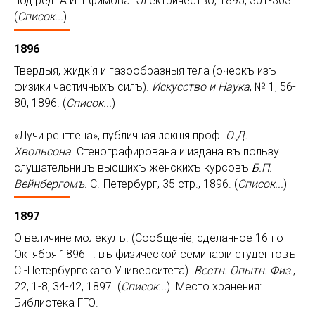
под ред. А.И. Ефимова. Электричество, 1895, 301-303.
(
Список...
)
1896
Твердыя, жидкiя и газообразныя тела (очеркъ изъ
физики частичныхъ силъ).
Искусство и Наука
, № 1, 56-
80, 1896. (
Список...
)
«Лучи рентгена», публичная лекцiя проф.
О.Д.
Хвольсона
. Стенографирована и издана въ пользу
слушательницъ высшихъ женскихъ курсовъ
Б.П.
Вейнбергомъ.
С.-Петербург, 35 стр., 1896. (
Список...
)
1897
О величине молекулъ. (Сообщенiе, сделанное 16-го
Октября 1896 г. въ физической семинарiи студентовъ
С.-Петербургскаго Университета).
Вестн. Опытн. Физ.
,
22, 1-8, 34-42, 1897. (
Список...
). Место хранения:
Библиотека ГГО.