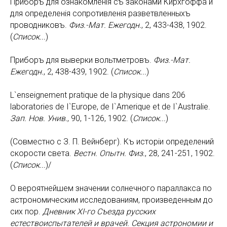
Приборъ для ознакомленiя съ законами Кирхгоффа и
для определенiя сопротивленiя разветвленныхъ
проводниковъ.
Физ.-Мат. Ежегодн.
, 2, 433-438, 1902.
(
Список...
)
Приборъ для выверки вольтметровъ.
Физ.-Мат.
Ежегодн.
, 2, 438-439, 1902. (
Список...
)
L`enseignement pratique de la physique dans 206
laboratories de I`Europe, de I`Amerique et de I`Australie.
Зап. Нов. Унив.
, 90, 1-126, 1902. (
Список...
)
(Совместно с З. П. Вейнберг). Къ исторiи определений
скорости света.
Вестн. Опытн. Физ.
, 28, 241-251, 1902.
(
Список...
)/
О вероятнейшем значении солнечного параллакса по
астрономическим исследованиям, произведенным до
сих пор.
Дневник XI-го Съезда русских
естествоиспытателей и врачей. Секция астрономии и