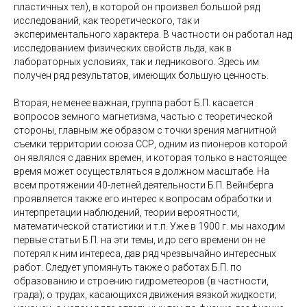
пластичных тел), в которой он произвел большой ряд
исследований, как теоретического, так и
экспериментального характера. В частности он работал над
исследованием физических свойств льда, как в
лабораторных условиях, так и ледникового. Здесь им
получен ряд результатов, имеющих большую ценность.
Вторая, не менее важная, группа работ Б.П. касается
вопросов земного магнетизма, частью с теоретической
стороны, главным же образом с точки зрения магнитной
съемки территории союза ССР, одним из пионеров которой
он являлся с давних времен, и которая только в настоящее
время может осуществляться в должном масштабе. На
всем протяжении 40-летней деятельности Б.П. Вейнберга
проявляется также его интерес к вопросам обработки и
интерпретации наблюдений, теории вероятности,
математической статистики и т.п. Уже в 1900 г. мы находим
первые статьи Б.П. на эти темы, и до сего времени он не
потерял к ним интереса, дав ряд чрезвычайно интересных
работ. Следует упомянуть также о работах Б.П. по
образованию и строению гидрометеоров (в частности,
града); о трудах, касающихся движения вязкой жидкости;