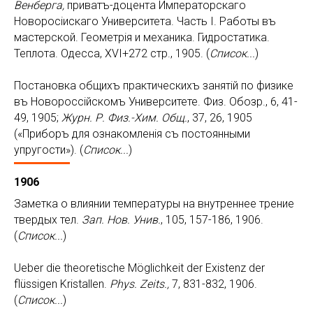
Венберга,
приватъ-доцента Императорскаго
Новоросiискаго Университета. Часть I. Работы въ
мастерской. Геометрiя и механика. Гидростатика.
Теплота. Одесса, XVI+272 стр., 1905. (
Список...
)
Постановка общихъ практическихъ занятiй по физике
въ Новороссiйскомъ Университете. Физ. Обозр., 6, 41-
49, 1905;
Журн. Р. Физ.-Хим. Общ.
, 37, 26, 1905
(«Приборъ для ознакомленiя съ постоянными
упругости»). (
Список...
)
1906
Заметка о влиянии температуры на внутреннее трение
твердых тел.
Зап. Нов. Унив.
, 105, 157-186, 1906.
(
Список...
)
Ueber die theoretische Möglichkeit der Existenz der
flüssigen Kristallen.
Phys. Zeits.
,
7, 831-832, 1906.
(
Список
...
)