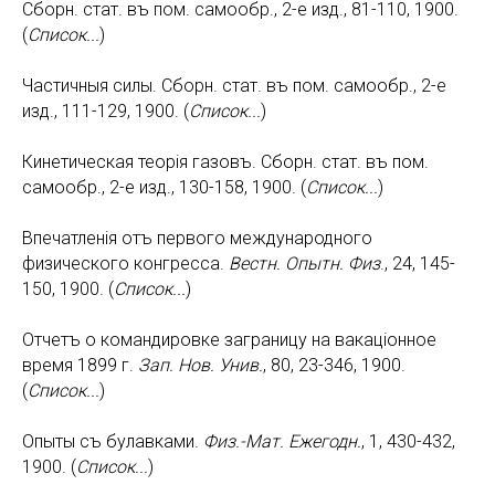
Сборн. стат. въ пом. самообр., 2-е изд., 81-110, 1900.
(
Список...
)
Частичныя силы. Сборн. стат. въ пом. самообр., 2-е
изд., 111-129, 1900. (
Список...
)
Кинетическая теорiя газовъ. Сборн. стат. въ пом.
самообр., 2-е изд., 130-158, 1900. (
Список...
)
Впечатленiя отъ первого международного
физического конгресса.
Вестн. Опытн. Физ
., 24, 145-
150, 1900. (
Список...
)
Отчетъ о командировке заграницу на вакацiонное
время 1899 г.
Зап. Нов. Унив.
, 80, 23-346, 1900.
(
Список...
)
Опыты съ булавками.
Физ.-Мат. Ежегодн.
, 1, 430-432,
1900. (
Список...
)