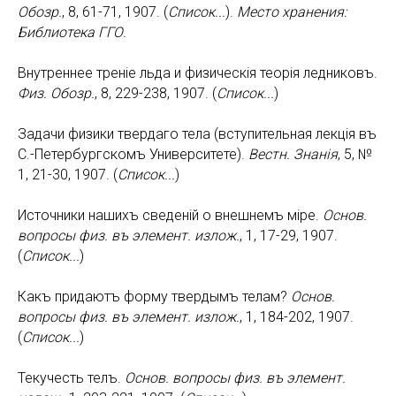
Обозр.
, 8, 61-71, 1907. (
Список...
).
Место хранения:
Библиотека ГГО.
Внутреннее тренiе льда и физическiя теорiя ледниковъ.
Физ. Обозр.
, 8, 229-238, 1907. (
Список...
)
Задачи физики твердаго тела (вступительная лекцiя въ
С.-Петербургскомъ Университете).
Вестн. Знан
i
я
, 5, №
1, 21-30, 1907. (
Список...
)
Источники нашихъ сведенiй о внешнемъ мiре.
Основ.
вопросы физ. въ элемент. излож.
, 1, 17-29, 1907.
(
Список...
)
Какъ придаютъ форму твердымъ телам?
Основ.
вопросы физ. въ элемент. излож.
, 1, 184-202, 1907.
(
Список...
)
Текучесть телъ.
Основ. вопросы физ. въ элемент.