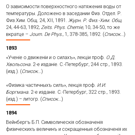
О зависимости поверхностного натяжения воды от
температуры. Доложено в заседании Физ. Отдел. Р.
Физ.Хим. Общ. 24, XII, 1891.
Журн. Р. Физ.-Хим. Общ
.
24, 44-63, 1892;
Zeits
.
Phys
.
Chemie
, 10, 34-50, то же
вкратце –
Journ
.
De
Phys
.
, 1, 378-385, 1892. (
Список...
)
1893
«Ученiе о движенiи и о силахъ», лекцiи проф.
О.Д.
Хвольсона.
2-е изданiе. С.-Петербург, 244 стр., 1893.
(изд.). (
Список...
)
«Физика частичныхъ силъ», лекцiя проф.
И.И.
Боргмана.
2-е изданiе. С.-Петербург, 322 стр., 1893.
(изд.) – литогр. (
Список...
)
1894
Вейнбергъ Б.П. Символическiя обозначенiя
физическихъ величинъ и сокращенныя обозначенiя их