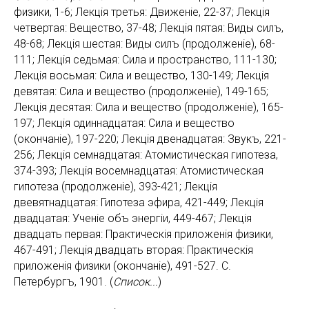
физики, 1-6; Лекцiя третья: Движенiе, 22-37; Лекцiя
четвертая: Вещество, 37-48; Лекцiя пятая: Виды силъ,
48-68; Лекцiя шестая: Виды силъ (продолженiе), 68-
111; Лекцiя седьмая: Сила и пространство, 111-130;
Лекцiя восьмая: Сила и вещество, 130-149; Лекцiя
девятая: Сила и вещество (продолженiе), 149-165;
Лекцiя десятая: Сила и вещество (продолженiе), 165-
197; Лекцiя одиннадцатая: Сила и вещество
(окончанiе), 197-220; Лекцiя двенадцатая: Звукъ, 221-
256; Лекцiя семнадцатая: Атомистическая гипотеза,
374-393; Лекцiя восемнадцатая: Атомистическая
гипотеза (продолженiе), 393-421; Лекцiя
двевятнадцатая: Гипотеза эфира, 421-449; Лекцiя
двадцатая: Ученiе объ энергiи, 449-467; Лекцiя
двадцать первая: Практическiя приложенiя физики,
467-491; Лекцiя двадцать вторая: Практическiя
приложенiя физики (окончанiе), 491-527. С.
Петербургъ, 1901. (
Список...
)