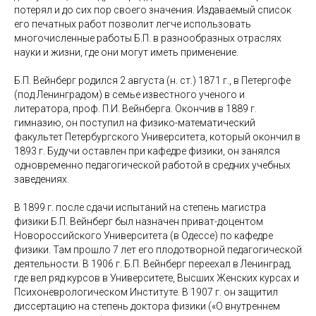
потерял и до сих пор своего значения. Издаваемый список
его печатных работ позволит легче использовать
многочисленные работы Б.П. в разнообразных отраслях
науки и жизни, где они могут иметь применение.
Б.П. Вейнберг родился 2 августа (н. ст.) 1871 г., в Петергофе
(под Ленинградом) в семье известного ученого и
литератора, проф. П.И. Вейнберга. Окончив в 1889 г.
гимназию, он поступил на физико-математический
факультет Петербургского Университета, который окончил в
1893 г. Будучи оставлен при кафедре физики, он занялся
одновременно педагогической работой в средних учебных
заведениях.
В 1899 г. после сдачи испытаний на степень магистра
физики Б.П. Вейнберг был назначен приват-доцентом
Новороссийского Университета (в Одессе) по кафедре
физики. Там прошло 7 лет его плодотворной педагогической
деятельности. В 1906 г. Б.П. Вейнберг переехал в Ленинград,
где вел ряд курсов в Университете, Высших Женских курсах и
Психоневрологическом Институте. В 1907 г. он защитил
диссертацию на степень доктора физики («О внутреннем