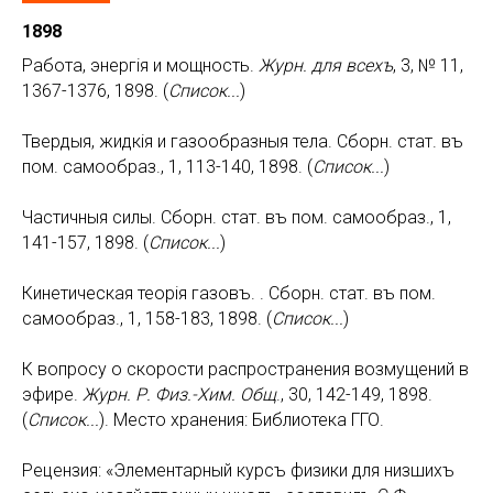
1898
Работа, энергiя и мощность.
Журн. для всехъ
, 3, № 11,
1367-1376, 1898. (
Список...
)
Твердыя, жидкiя и газообразныя тела. Сборн. стат. въ
пом. самообраз., 1, 113-140, 1898. (
Список...
)
Частичныя силы. Сборн. стат. въ пом. самообраз., 1,
141-157, 1898. (
Список...
)
Кинетическая теорiя газовъ. . Сборн. стат. въ пом.
самообраз., 1, 158-183, 1898. (
Список...
)
К вопросу о скорости распространения возмущений в
эфире.
Журн. Р. Физ.-Хим. Общ
., 30, 142-149, 1898.
(
Список...
). Место хранения: Библиотека ГГО.
Рецензия: «Элементарный курсъ физики для низшихъ