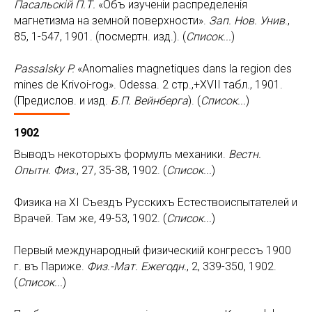
Пасальск
i
й П.Т.
«Объ изученiи распределенiя
магнетизма на земной поверхности».
Зап. Нов. Унив
.,
85, 1-547, 1901. (посмертн. изд.). (
Список...
)
Passalsky
P
.
«Anomalies magnetiques dans la region des
mines de Krivoi-rog». Odessa. 2 стр.,+XVII табл., 1901.
(Предислов. и изд.
Б.П. Вейнберга
). (
Список...
)
1902
Выводъ некоторыхъ формулъ механики.
Вестн.
Опытн. Физ.
, 27, 35-38, 1902. (
Список...
)
Физика на XI Съездъ Русскихъ Естествоиспытателей и
Врачей. Там же, 49-53, 1902. (
Список...
)
Первый международный физическиiй конгрессъ 1900
г. въ Париже.
Физ.-Мат. Ежегодн.
, 2, 339-350, 1902.
(
Список...
)